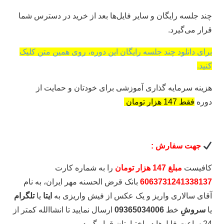
چند جلسه رایگان و سایر فایل‌ها بعد از خرید در دسترس شما
قرار می‌گیرد.
برای دانلود چند جلسه رایگان این دوره، روی همین متن کلیک
کنید.
هزینه سرمایه گذاری آموزشی برای خودتان و حمایت از
دوره
فقط 147 هزار تومان
جهت سفارش :
کافیست
مبلغ 147 هزار تومان
را به شماره کارت
6063731241338137
بانک قرض الحسنه مهر ایران، به نام
آقای سالاری واریز و یک عکس از فیش واریزی به
ایتا
یا
تلگرام
یا
سروشِ
خط
09365034006
ارسال نمایید تا انشاالله کمتر از
24 ساعت فایل‌ها در اختیارتان قرار گیرد.