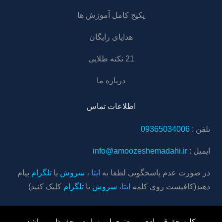
پکیج کامل آموزش ها
هدایای رایگان
21 نکته طلایی
درباره ما
اطلاعات تماس
تلفن :
09365034006
ایمیل :
info@amoozeshemadahi.ir
در صورت عدم پاسخگویی لطفا به
ایتا
،
سروش
یا
تلگرام
پیام
دهید
(کافیست روی کلمه
ایتا
،
سروش
یا
تلگرام
کلیک کنید)
کلیه حقوق مادی و معنوی این سایت محفوظ می‌باشد